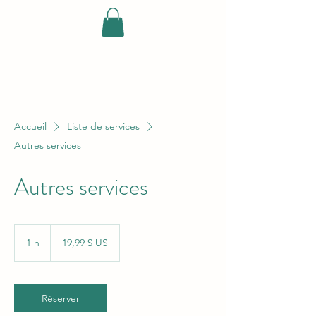
Accueil
Liste de services
Autres services
Autres services
19,99 dollars
des
1 h
1
19,99 $ US
États-
Unis
Réserver