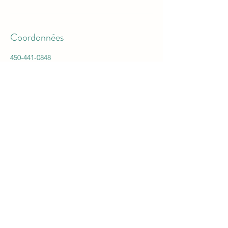
Coordonnées
450-441-0848
centrecaninvdr@gmail.com
Contact
Confidentialité de vos
renseignements personnels